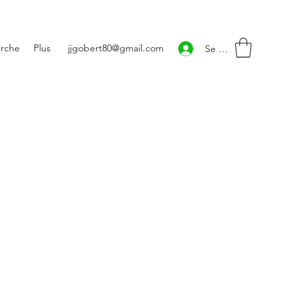
rche
Plus
jjgobert80@gmail.com
Se connecter