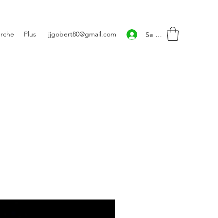
rche
Plus
jjgobert80@gmail.com
Se connecter