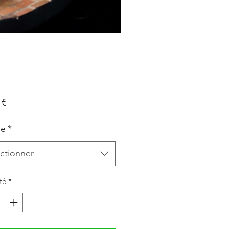
Prix
 €
le
*
ctionner
té
*