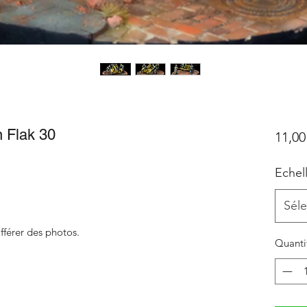
n Flak 30
11,00
Echel
Séle
fférer des photos.
Quanti