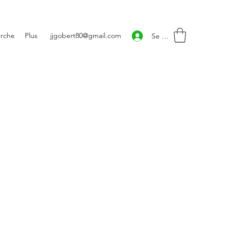
rche
Plus
jjgobert80@gmail.com
Se connecter