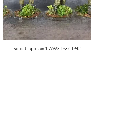
Soldat japonais 1 WW2 1937-1942
Prix
1,90 €