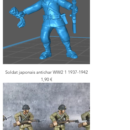
Soldat japonais antichar WW2 1 1937-1942
Prix
1,90 €