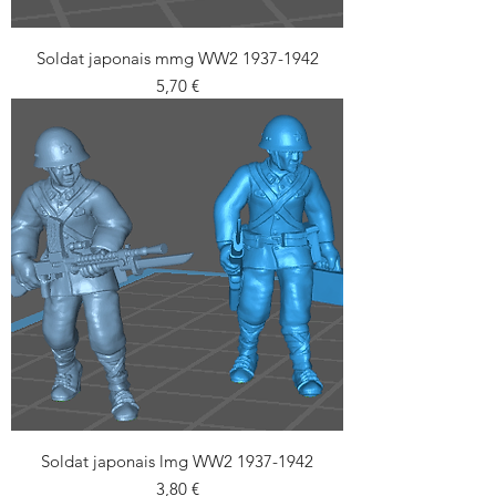
Soldat japonais mmg WW2 1937-1942
Prix
5,70 €
Soldat japonais lmg WW2 1937-1942
Prix
3,80 €