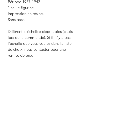
Période 1937-1942
1 seule figurine.
Impression en résine.
Sans base.
Différentes échelles disponibles (choix
lors de la commande). Si il n"y a pas
l'échelle que vous voulez dans la liste
de choix, nous contacter pour une
remise de prix.
Livré non peint. La couleur peut
différer des photos.
Délai maximum de 2 semaines entre le
paiement et l'expédition. Délai
nécessaire pour l'impression de l'objet.
Envoi par Mondial Relay. Avant de
payer, indiquer le point relais de votre