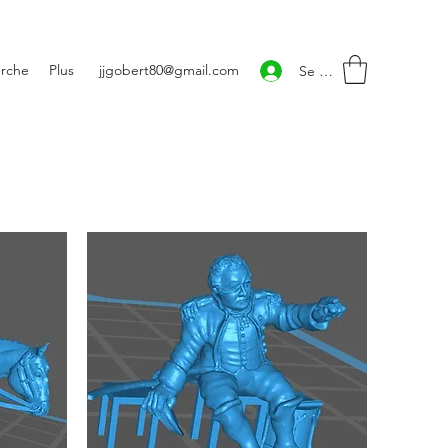
rche
Plus
jjgobert80@gmail.com
Se connecter