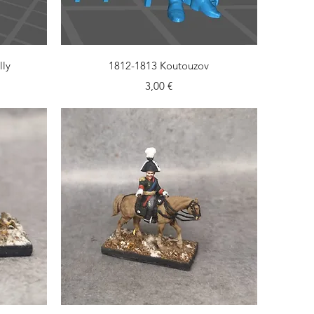
Aperçu rapide
lly
1812-1813 Koutouzov
Prix
3,00 €