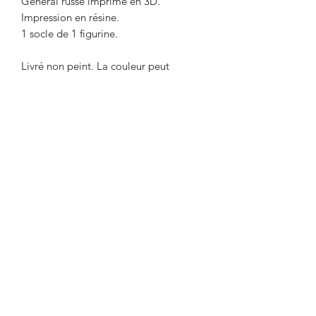
Général russe imprimé en 3D.
Impression en résine.
1 socle de 1 figurine.
Livré non peint. La couleur peut
différer des photos.
Délai maximum de 2 semaines entre le
paiement et l'expédition. Délai
nécessaire pour l'impression de l'objet.
Envoi par Mondial Relay. Avant de
payer, indiquer le point relais de votre
choix dans la remarque.
Designed and painted by Raph.