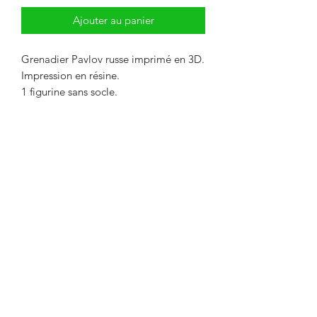
Ajouter au panier
Grenadier Pavlov russe imprimé en 3D.
Impression en résine.
1 figurine sans socle.
Livré non peint. La couleur peut
différer des photos.
Délai maximum de 2 semaines entre le
paiement et l'expédition. Délai
nécessaire pour l'impression de l'objet.
Envoi par Mondial Relay. Avant de
payer, indiquer le point relais de votre
choix dans la remarque.
Designed and painted by Raph.