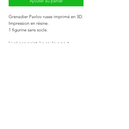
Ajouter au panier
Grenadier Pavlov russe imprimé en 3D.
Impression en résine.
1 figurine sans socle.
Livré non peint. La couleur peut
différer des photos.
Délai maximum de 2 semaines entre le
paiement et l'expédition. Délai
nécessaire pour l'impression de l'objet.
Envoi par Mondial Relay. Avant de
payer, indiquer le point relais de votre
choix dans la remarque.
Designed and painted by Raph.