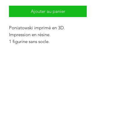
Ajouter au panier
Poniatowski imprimé en 3D.
Impression en résine.
1 figurine sans socle.
Livré non peint. La couleur peut
différer des photos.
Délai maximum de 2 semaines entre le
paiement et l'expédition. Délai
nécessaire pour l'impression de l'objet.
Envoi par Mondial Relay. Avant de
payer, indiquer le point relais de votre
choix dans la remarque.
Designed and painted by Raph.