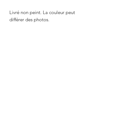
Livré non peint. La couleur peut
différer des photos.
Délai maximum de 2 semaines entre le
paiement et l'expédition. Délai
nécessaire pour l'impression de l'objet.
Envoi par Mondial Relay. Avant de
payer, indiquer le point relais de votre
choix dans la remarque.
Designed by David Vasquez Fernandez
©2019 par Impression3Dgobeje. Créé avec Wix.com