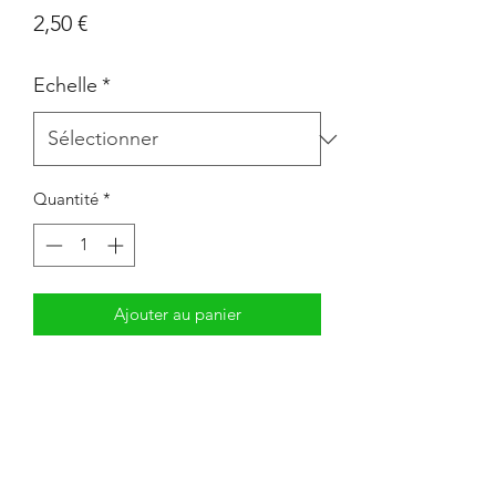
Prix
2,50 €
Echelle
*
Quantité
*
Ajouter au panier
6 têtes imprimées en 3D.
Impression en résine.
Livré non peint. La couleur peut
différer des photos.