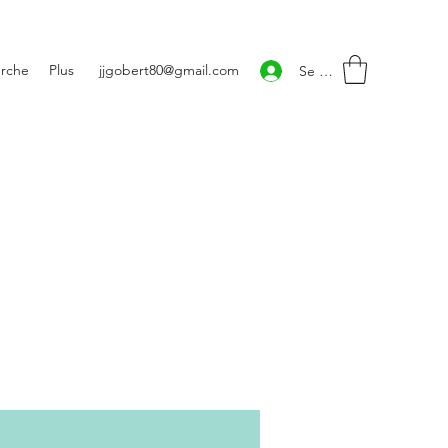
rche
Plus
jjgobert80@gmail.com
Se connecter