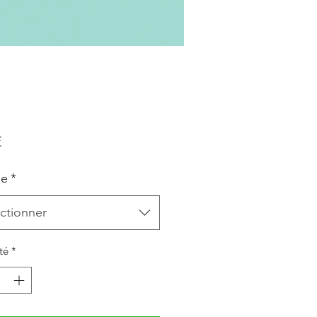
Prix
€
le
*
ctionner
té
*