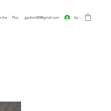
rche
Plus
jjgobert80@gmail.com
Se connecter