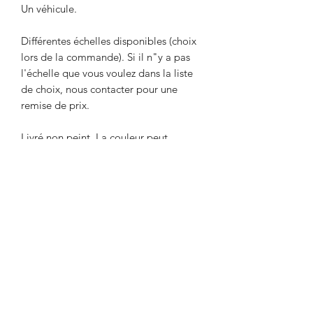
Un véhicule.
Différentes échelles disponibles (choix
lors de la commande). Si il n"y a pas
l'échelle que vous voulez dans la liste
de choix, nous contacter pour une
remise de prix.
Livré non peint. La couleur peut
différer des photos.
Délai maximum d'une semaine entre le
paiement et l'expédition. Délai
nécessaire pour l'impression de l'objet.
Envoi par Mondial Relay. Avant de
payer, indiquer le point relais de votre
choix dans la remarque.