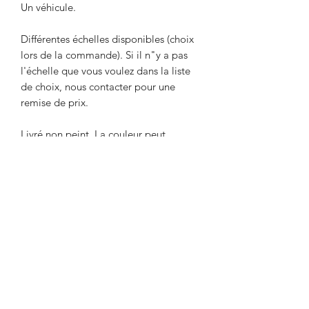
Un véhicule.
Différentes échelles disponibles (choix
lors de la commande). Si il n"y a pas
l'échelle que vous voulez dans la liste
de choix, nous contacter pour une
remise de prix.
Livré non peint. La couleur peut
différer des photos.
Délai maximum d'une semaine entre le
paiement et l'expédition. Délai
nécessaire pour l'impression de l'objet.
Envoi par Mondial Relay. Avant de
payer, indiquer le point relais de votre
choix dans la remarque.
Designed by Marharyta Bohush