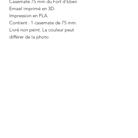
Casemate 75 mm du Fort d'Eben
Emael imprimé en 3D.
Impression en PLA.
Contient : 1 casemate de 75 mm.
Livré non peint. La couleur peut
différer de la photo
Délai maximum de 2 semaines entre le
paiement et l'expédition. Délai
nécessaire pour l'impression de l'objet.
Envoi par Mondial Relay. Avant de
payer, indiquer le point relais de votre
choix dans la remarque.
designed by 3dprintterrain.