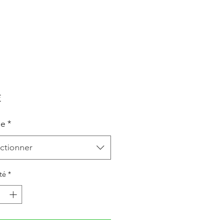
Prix
€
le
*
ctionner
té
*