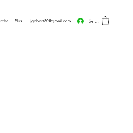
rche
Plus
jjgobert80@gmail.com
Se connecter