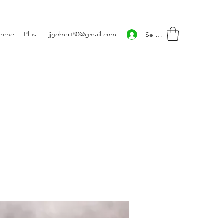
rche
Plus
jjgobert80@gmail.com
Se connecter