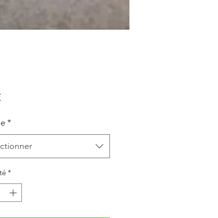
Prix
€
le
*
ctionner
té
*