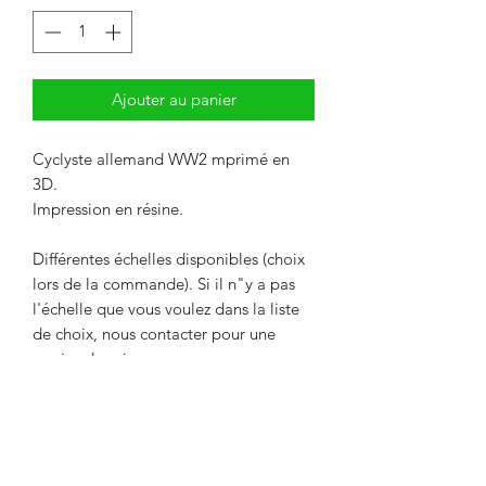
Ajouter au panier
Cyclyste allemand WW2 mprimé en
3D.
Impression en résine.
Différentes échelles disponibles (choix
lors de la commande). Si il n"y a pas
l'échelle que vous voulez dans la liste
de choix, nous contacter pour une
remise de prix.
Livré non peint. La couleur peut
différer des photos.
Délai maximum de 2 semaines entre le