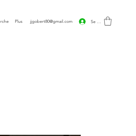
rche
Plus
jjgobert80@gmail.com
Se connecter