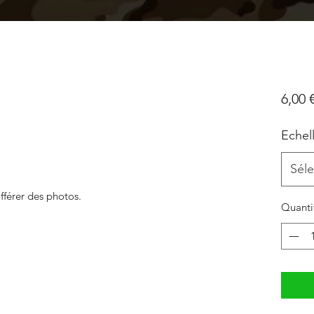
6,00 
Echel
Séle
fférer des photos.
Quanti