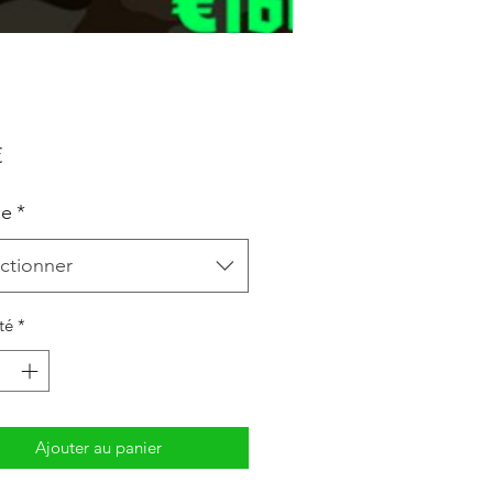
Prix
€
le
*
ctionner
té
*
Ajouter au panier