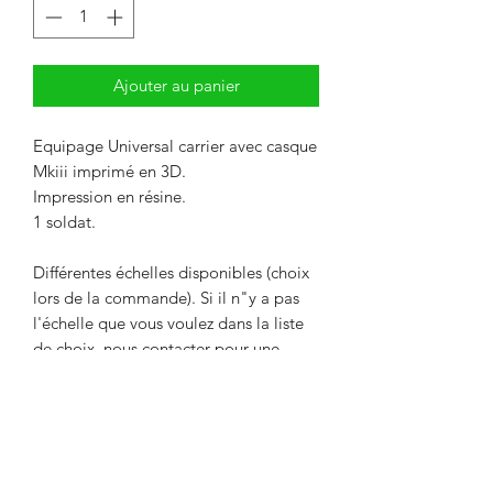
Ajouter au panier
Equipage Universal carrier avec casque
Mkiii imprimé en 3D.
Impression en résine.
1 soldat.
Différentes échelles disponibles (choix
lors de la commande). Si il n"y a pas
l'échelle que vous voulez dans la liste
de choix, nous contacter pour une
remise de prix.
Livré non peint. La couleur peut
différer des photos.