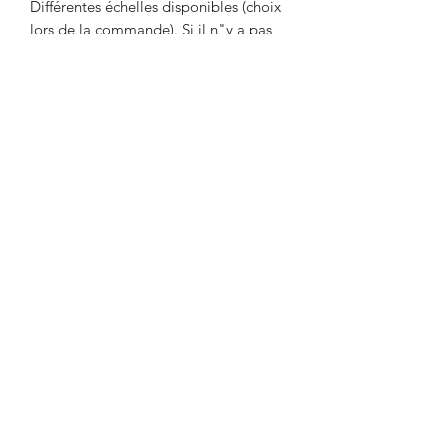
Différentes échelles disponibles (choix
lors de la commande). Si il n"y a pas
l'échelle que vous voulez dans la liste
de choix, nous contacter pour une
remise de prix.
Livré non peint. La couleur peut
différer des photos.
Délai maximum de 2 semaines entre le
paiement et l'expédition. Délai
nécessaire pour l'impression de l'objet.
Envoi par Mondial Relay. Avant de
payer, indiquer le point relais de votre
choix dans la remarque.
Designed by Eugene Smichnik. Painted
by Raph.