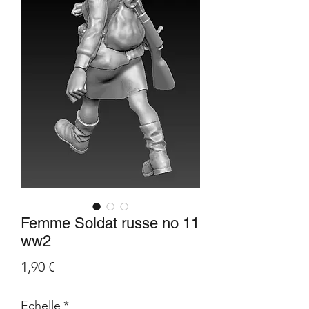
Femme Soldat russe no 11
ww2
Prix
1,90 €
Echelle
*