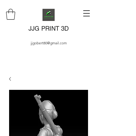
JJG PRINT 3D
jjgobert80@gmail.com