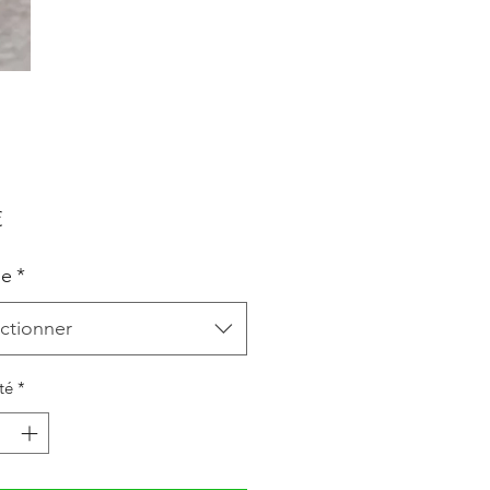
Prix
€
le
*
ctionner
té
*