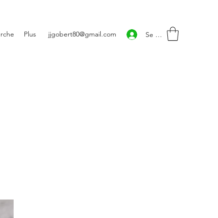
rche
Plus
jjgobert80@gmail.com
Se connecter