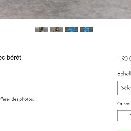
ec bérêt
1,90 
Echel
Séle
fférer des photos.
Quanti