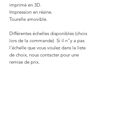
imprimé en 3D.
Impression en résine.
Tourelle amovible.
Différentes échelles disponibles (choix
lors de la commande). Si il n"y a pas
l'échelle que vous voulez dans la liste
de choix, nous contacter pour une
remise de prix.
Livré non peint. La couleur peut
différer des photos.
Délai maximum d'une semaine entre le
paiement et l'expédition. Délai
nécessaire pour l'impression de l'objet.
Envoi par Mondial Relay. Avant de
payer, indiquer le point relais de votre