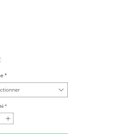
Prix
€
le
*
ctionner
té
*