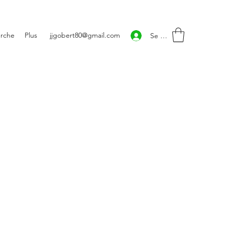
rche
Plus
jjgobert80@gmail.com
Se connecter