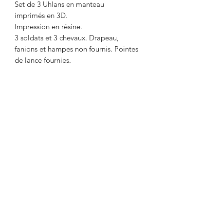
Set de 3 Uhlans en manteau
imprimés en 3D.
Impression en résine.
3 soldats et 3 chevaux. Drapeau,
fanions et hampes non fournis. Pointes
de lance fournies.
Livré non peint. La couleur peut
différer des photos.
Délai maximum de 2 semaines entre le
paiement et l'expédition. Délai
nécessaire pour l'impression de l'objet.
Envoi par Mondial Relay. Avant de
payer, indiquer le point relais de votre
choix dans la remarque.
Designed by Rafal Polkowski