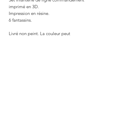
imprimé en 3D.
Impression en résine.
6 fantassins.
Livré non peint. La couleur peut
différer des photos.
Délai maximum de 2 semaines entre le
paiement et l'expédition. Délai
nécessaire pour l'impression de l'objet.
Envoi par Mondial Relay. Avant de
payer, indiquer le point relais de votre
choix dans la remarque.
Designed by Rafal Polkowski