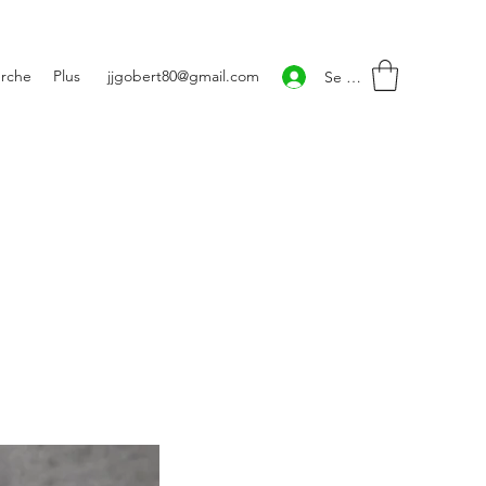
rche
Plus
jjgobert80@gmail.com
Se connecter