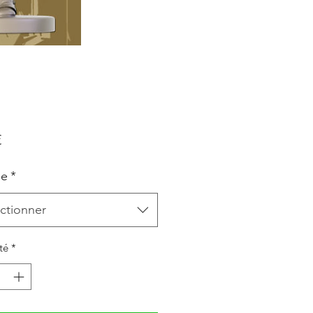
Prix
€
le
*
ctionner
té
*