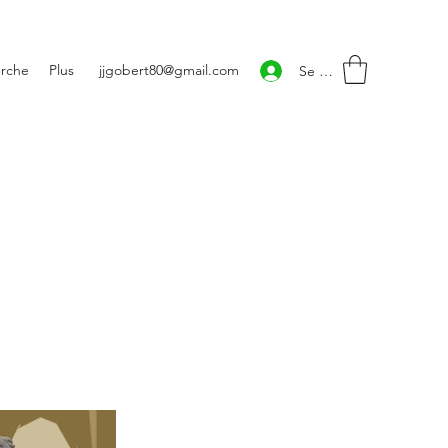
rche
Plus
jjgobert80@gmail.com
Se connecter