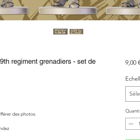
9th regiment grenadiers - set de
9,00 
Echel
Séle
Quanti
fférer des photos.
ndez