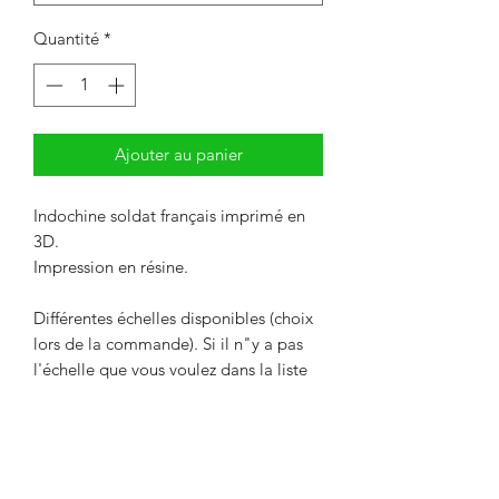
Quantité
*
Ajouter au panier
Indochine soldat français imprimé en
3D.
Impression en résine.
Différentes échelles disponibles (choix
lors de la commande). Si il n"y a pas
l'échelle que vous voulez dans la liste
de choix, nous contacter pour une
remise de prix.
Livré non peint. La couleur peut
différer des photos.