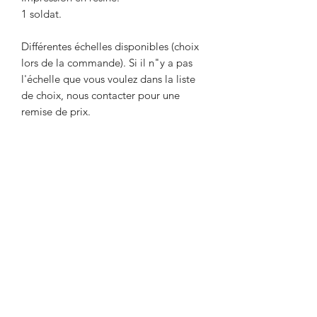
1 soldat.
Différentes échelles disponibles (choix
lors de la commande). Si il n"y a pas
l'échelle que vous voulez dans la liste
de choix, nous contacter pour une
remise de prix.
Livré non peint. La couleur peut
différer des photos.
Délai maximum de 2 semaines entre le
paiement et l'expédition. Délai
nécessaire pour l'impression de l'objet.
Envoi par Mondial Relay. Avant de
payer, indiquer le point relais de votre
choix dans la remarque.