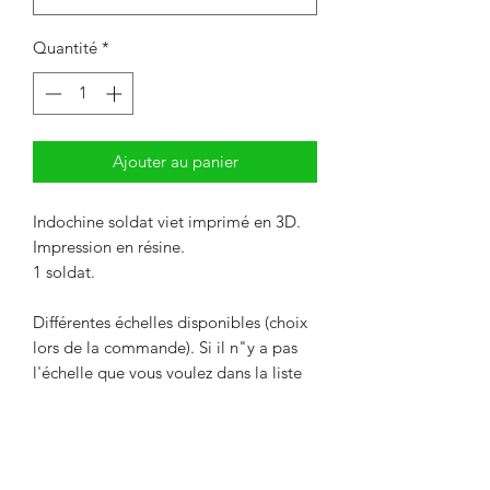
Quantité
*
Ajouter au panier
Indochine soldat viet imprimé en 3D.
Impression en résine.
1 soldat.
Différentes échelles disponibles (choix
lors de la commande). Si il n"y a pas
l'échelle que vous voulez dans la liste
de choix, nous contacter pour une
remise de prix.
Livré non peint. La couleur peut