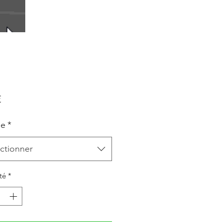
Prix
€
le
*
ctionner
té
*