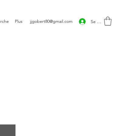
rche
Plus
jjgobert80@gmail.com
Se connecter