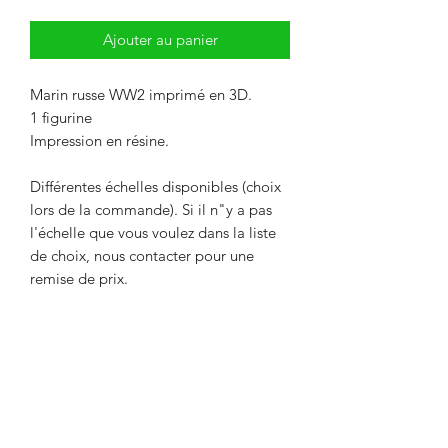
Ajouter au panier
Marin russe WW2 imprimé en 3D.
1 figurine
Impression en résine.
Différentes échelles disponibles (choix
lors de la commande). Si il n"y a pas
l'échelle que vous voulez dans la liste
de choix, nous contacter pour une
remise de prix.
Livré non peint. La couleur peut
différer des photos.
Délai maximum de 2 semaines entre le
paiement et l'expédition. Délai
nécessaire pour l'impression de l'objet.