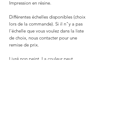
Impression en résine.
Différentes échelles disponibles (choix
lors de la commande). Si il n"y a pas
l'échelle que vous voulez dans la liste
de choix, nous contacter pour une
remise de prix.
Livré non peint. La couleur peut
différer des photos.
Délai maximum de 2 semaines entre le
paiement et l'expédition. Délai
nécessaire pour l'impression de l'objet.
Envoi par Mondial Relay. Avant de
payer, indiquer le point relais de votre
choix dans la remarque.
Designed by Eugene Smichnik. Painted