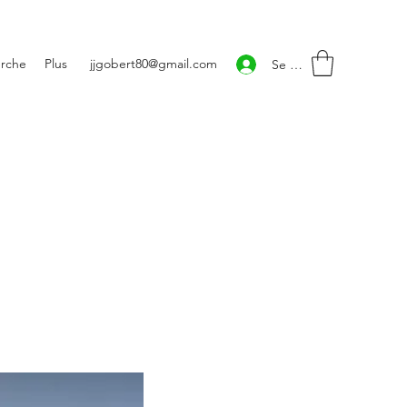
rche
Plus
jjgobert80@gmail.com
Se connecter