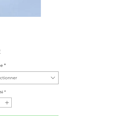
Prix
€
le
*
ctionner
té
*