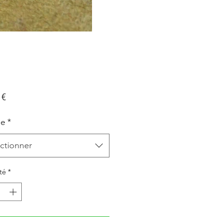
Prix
 €
le
*
ctionner
té
*