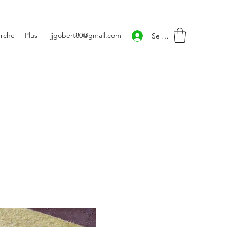
rche
Plus
jjgobert80@gmail.com
Se connecter