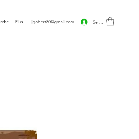
rche
Plus
jjgobert80@gmail.com
Se connecter