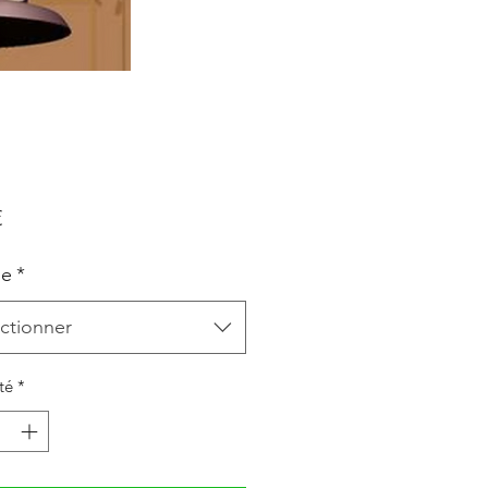
Prix
€
le
*
ctionner
té
*