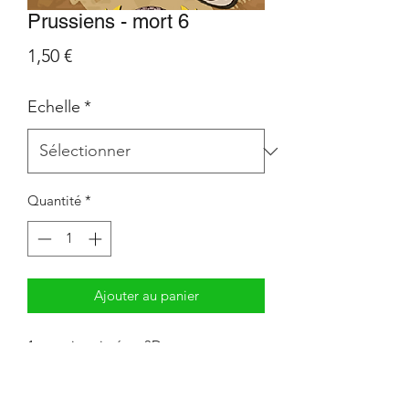
Prussiens - mort 6
Prix
1,50 €
Echelle
*
Quantité
*
Ajouter au panier
1 mort imprimé en 3D.
Impression en résine.
1 fantasin.