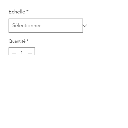
Echelle
*
Quantité
*
Ajouter au panier
6 soldats imprimés en 3D.
Impression en résine.
6 soldats, 7 têtes.
Livré non peint. La couleur peut
différer des photos.