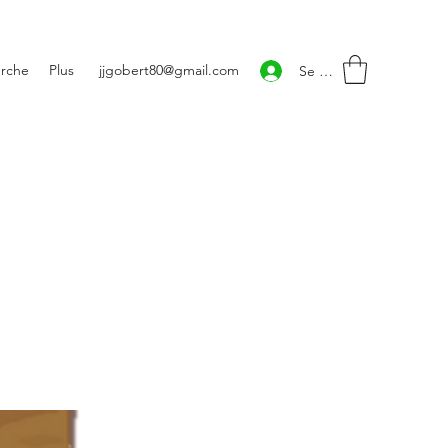
rche
Plus
jjgobert80@gmail.com
Se connecter