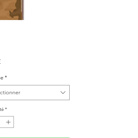
Prix
€
le
*
ctionner
té
*