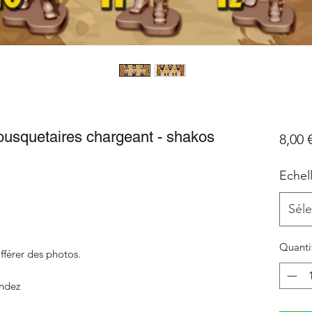
ousquetaires chargeant - shakos
8,00 
Echel
Séle
Quanti
fférer des photos.
ndez