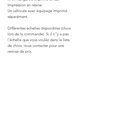
Impression en résine.
Un véhicule avec équipage imprimé
séparément.
Différentes échelles disponibles (choix
lors de la commande). Si il n"y a pas
l'échelle que vous voulez dans la liste
de choix, nous contacter pour une
remise de prix.
Livré non peint. La couleur peut
différer des photos.
Délai maximum d'une semaine entre le
paiement et l'expédition. Délai
nécessaire pour l'impression de l'objet.
Envoi par Mondial Relay. Avant de
payer, indiquer le point relais de votre