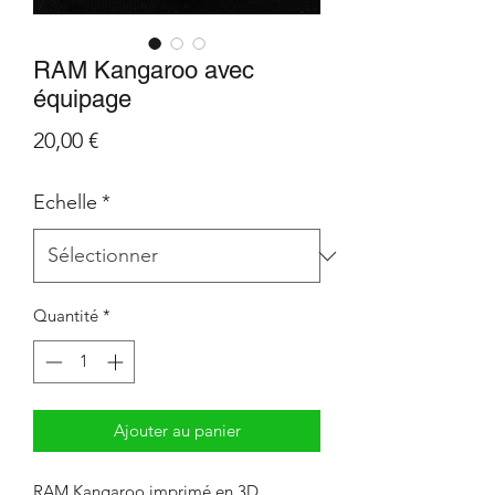
RAM Kangaroo avec
équipage
Prix
20,00 €
Echelle
*
Quantité
*
Ajouter au panier
RAM Kangaroo imprimé en 3D.