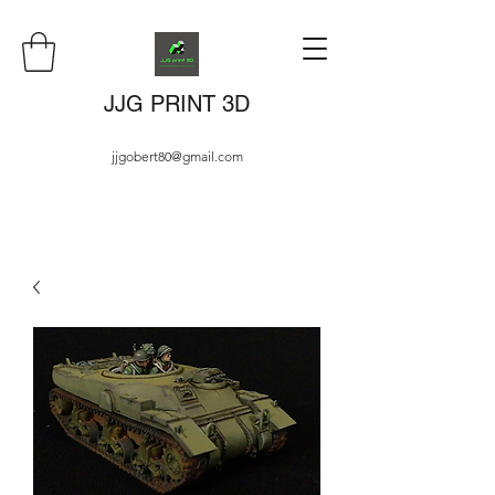
JJG PRINT 3D
jjgobert80@gmail.com