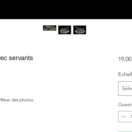
ec servants
19,00
Echel
Séle
fférer des photos.
Quanti