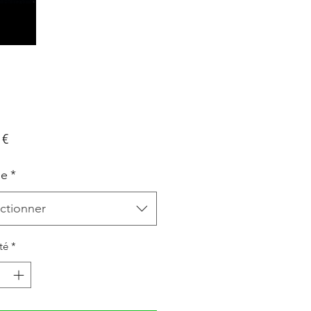
Prix
 €
le
*
ctionner
té
*