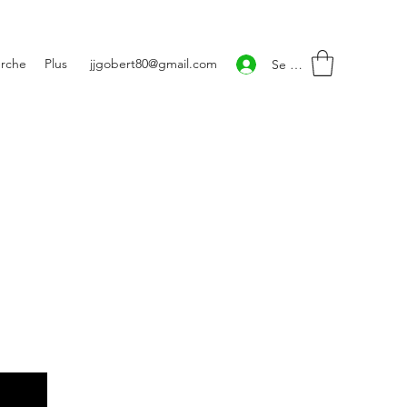
rche
Plus
jjgobert80@gmail.com
Se connecter