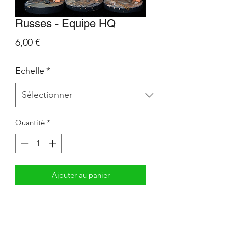
Russes - Equipe HQ
Prix
6,00 €
Echelle
*
Quantité
*
Ajouter au panier
Equipe HQ imprimé en 3D.
Impression en résine.
3 soldats.