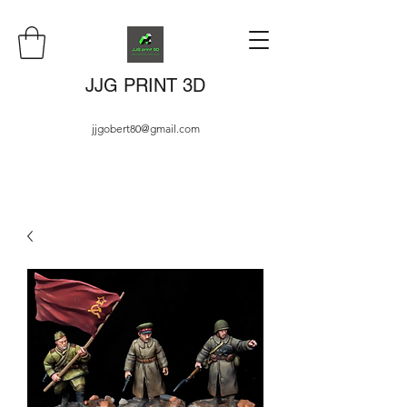
JJG PRINT 3D
jjgobert80@gmail.com