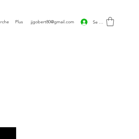
rche
Plus
jjgobert80@gmail.com
Se connecter