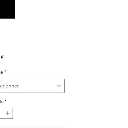
Prix
 €
le
*
ctionner
té
*