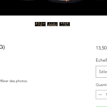
G)
13,50
Echel
Séle
fférer des photos.
Quanti