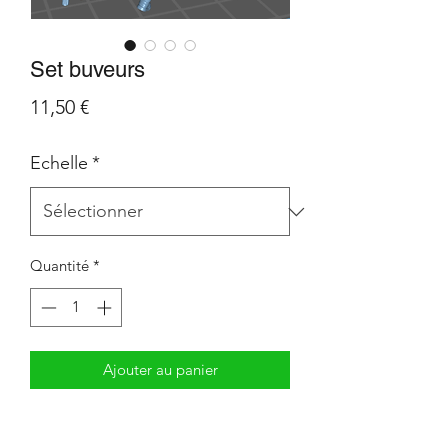
Set buveurs
Prix
11,50 €
Echelle
*
Quantité
*
Ajouter au panier
Set buveurs comprenant : 4 hommes, 1
femme, 1 table, 2 tabourets.