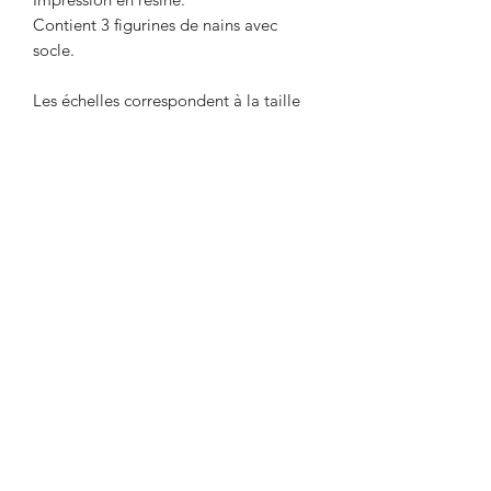
Contient 3 figurines de nains avec
socle.
Les échelles correspondent à la taille
des figurines du sol au dessus du crane
sans casque.
Le socle est imprimé en PLA.
Livré non peint. La couleur peut
différer de la photo
Designed by MiniaturesOfMadness ,
provided as an officially licensed seller.
https://www.instagram.com/miniatures
.of.madness/