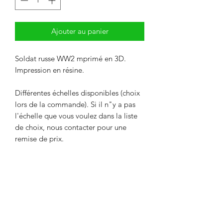
Ajouter au panier
Soldat russe WW2 mprimé en 3D.
Impression en résine.
Différentes échelles disponibles (choix
lors de la commande). Si il n"y a pas
l'échelle que vous voulez dans la liste
de choix, nous contacter pour une
remise de prix.
Livré non peint. La couleur peut
différer des photos.
Délai maximum de 2 semaines entre le
paiement et l'expédition. Délai
nécessaire pour l'impression de l'objet.